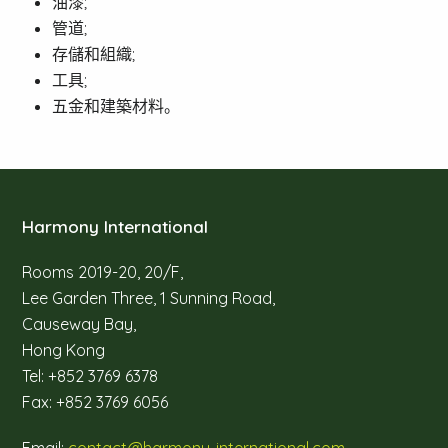
油漆;
管道;
存儲和組織;
工具;
五金和建築材料。
Harmony International
Rooms 2019-20, 20/F,
Lee Garden Three, 1 Sunning Road,
Causeway Bay,
Hong Kong
Tel: +852 3769 6378
Fax: +852 3769 6056